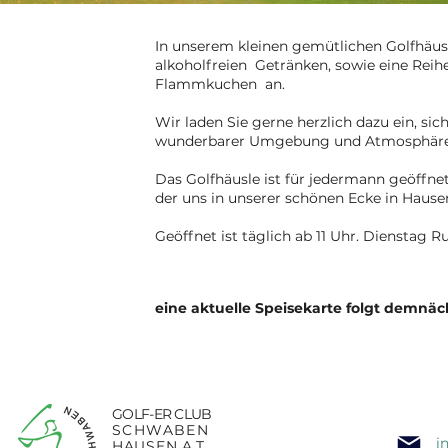
In unserem kleinen gemütlichen Golfhäus
alkoholfreien Getränken, sowie eine Reih
Flammkuchen an.
Wir laden Sie gerne herzlich dazu ein, si
wunderbarer Umgebung und Atmosphäre e
Das Golfhäusle ist für jedermann geöffnet,
der uns in unserer schönen Ecke in Hause
Geöffnet ist täglich ab 11 Uhr. Dienstag 
eine aktuelle Speisekarte folgt demnäc
GOLF-ER CLUB
SCHWABEN
i
HAUSEN A.T.